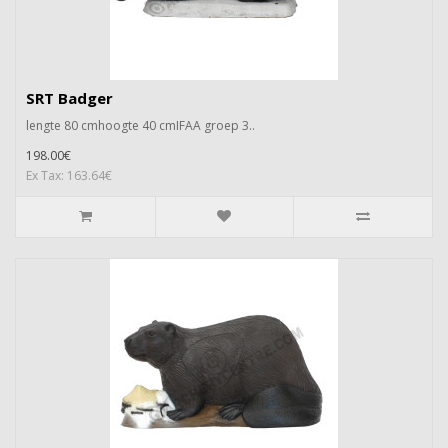
SRT Badger
lengte 80 cmhoogte 40 cmIFAA groep 3..
198.00€
Ex Tax: 163.64€