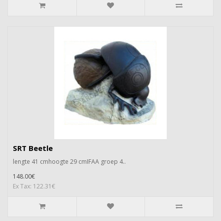
SRT Beetle
lengte 41 cmhoogte 29 cmIFAA groep 4..
148.00€
Ex Tax: 122.31€