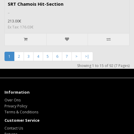
SRT Chamois Hit-Section
..
213.00€
Ex Tax: 176.03€
1
2
3
4
5
6
7
>
>|
Showing 1 to 15 of 92 (7 Pages)
Information
Over Ons
Privacy Policy
Terms & Conditions
Customer Service
Contact Us