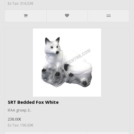
Ex Tax: 316.53€
SRT Bedded Fox White
IFAA groep 3..
238.00€
Ex Tax: 196.69€