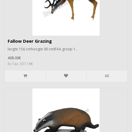
Fallow Deer Grazing
lengte 156 cmhoogte 90 cmIFAA groep 1..
408.00€
Ex Tax: 337.19€