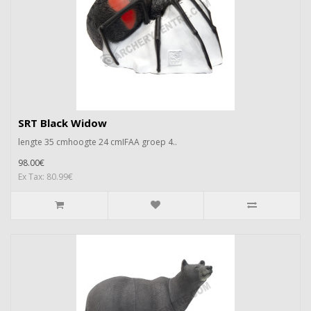
SRT Black Widow
lengte 35 cmhoogte 24 cmIFAA groep 4..
98.00€
Ex Tax: 80.99€