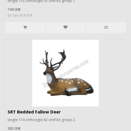
lengte 155 cmhoogte 55 cmIFAA groep 1..
749.00€
Ex Tax: 619.01€
SRT Bedded Fallow Deer
lengte 110 cmhoogte 62 cmIFAA groep 2..
383.00€