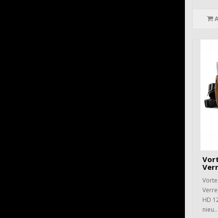
Vor
Verr
Vort
Verre
HD 12
nieu..