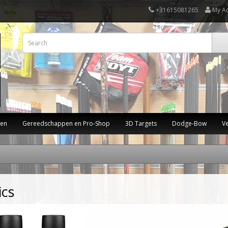
+31615081265
My A
ten
Gereedschappen en Pro-Shop
3D Targets
Dodge-Bow
V
ics