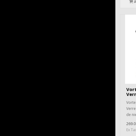
Vort
Verr
Vorte
Verre
de ni
269.0
Ex Ta