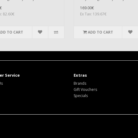
€
169.00€
x: 82.60€
Ex Tax: 139.67€
ADD TO CART
ADD TO CART
r Service
Extras
Us
Brands
Gift Vouchers
Specials