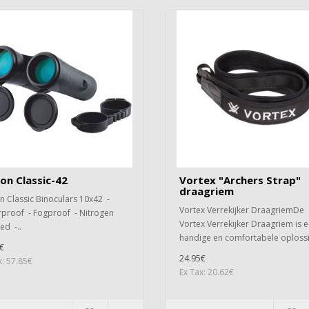
on Classic-42
Vortex "Archers Strap"
draagriem
n Classic Binoculars 10x42 -
Vortex Verrekijker DraagriemDe
proof - Fogproof - Nitrogen
Vortex Verrekijker Draagriem is 
ed -..
handige en comfortabele oplossi
€
24.95€
x: 57.85€
Ex Tax: 20.62€