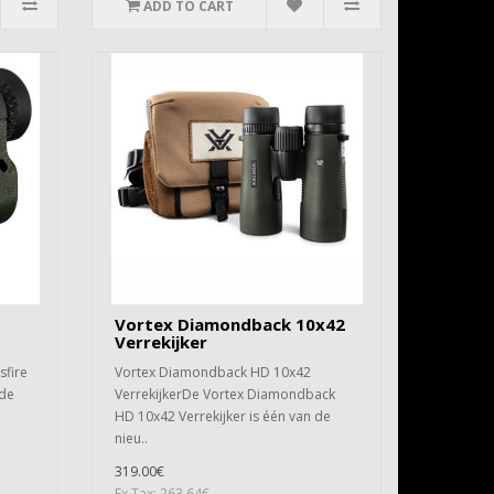
ADD TO CART
Vortex Diamondback 10x42
Verrekijker
sfire
Vortex Diamondback HD 10x42
 de
VerrekijkerDe Vortex Diamondback
HD 10x42 Verrekijker is één van de
nieu..
319.00€
Ex Tax: 263.64€