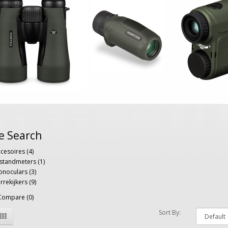
e Search
cesoires (4)
standmeters (1)
noculars (3)
rrekijkers (9)
Compare (0)
Sort By: