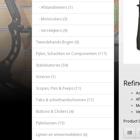
- Afstandmeters (1)
- Monoculars (3)
- Verrekijkers (9)
Tweedehands Bogen (0)
Pijlen, Schachten en Componenten (117)
Stabilisatoren (34)
Vizieren (1)
Refin
Scopes, Pins & Peeps (11)
Ac
Af
Tabs & schiethandschoenen (17)
Mo
Buttons & Clickers (4)
Ve
Product 
Pijlentassen (15)
Lijmen en smeermiddelen (6)