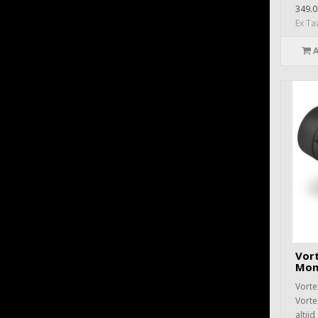
349.0
Ex Ta
Vor
Mon
Vorte
Vorte
altijd