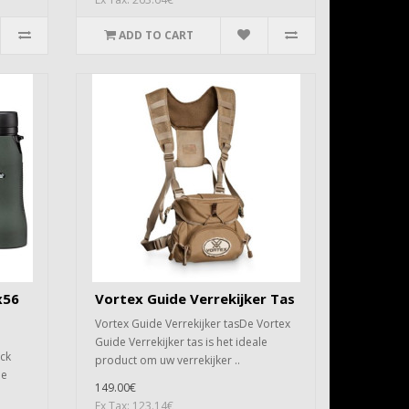
ADD TO CART
x56
Vortex Guide Verrekijker Tas
Vortex Guide Verrekijker tasDe Vortex
Guide Verrekijker tas is het ideale
ck
product om uw verrekijker ..
de
149.00€
Ex Tax: 123.14€