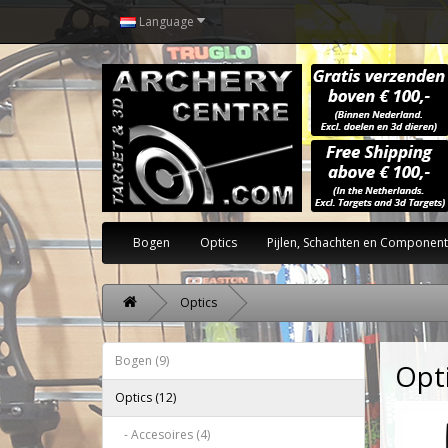
Language
Bogen
Optics
Pijlen, Schachten en Componen
Optics
Bogen (9)
Opt
Optics (12)
- Accesoires (4)