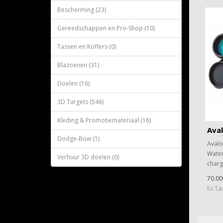
Bescherming (23)
Gereedschappen en Pro-Shop (10)
Tassen en Koffers (0)
Blazoenen (31)
Doelen (16)
3D Targets (546)
Kleding & Promotiemateriaal (16)
Aval
Dodge-Bow (1)
Avalo
Water
Verhuur 3D doelen (0)
charg
70.00
Ex Ta