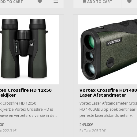
ADD TO CART
ADD TO CART
ex Crossfire HD 12x50
Vortex Crossfire HD1400
ekijker
Laser Afstandmeter
x Crossfire HD 12x50
Vortex Laser Afstandsmeter Cros
kijkerDe Vortex Crossfire HD is
HD 1400Als u op zoek bent naar
euwe en verbeterde versie in de ..
perfecte laserafstandsmeter v..
0€
249.00€
x: 222.31€
Ex Tax: 205.79€