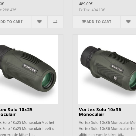
0€
489.00€
x: 288.43€
Ex Tax: 404.13€
ADD TO CART
ADD TO CART
tex Solo 10x25
Vortex Solo 10x36
oculair
Monoculair
x Solo 10x25 MonoculairMet het
Vortex Solo 10x36 MonoculairMet
x Solo 10x25 Monoculair heeft u
Vortex Solo 10x36 Monoculair hee
 een goede kijker bij..
altijd een goede kijker bij..