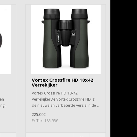
Vortex Crossfire HD 10x42
Verrekijker
Vortex Crossfire HD 10x42
een
VerrekijkerDe Vortex Crossfire HD is
ng..
de nieuwe en verbeterde versie in de ..
225.00€
Ex Tax: 185.95€