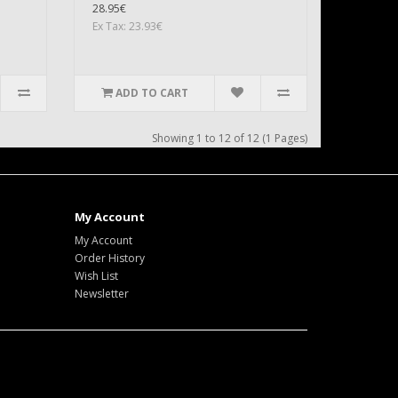
28.95€
Ex Tax: 23.93€
ADD TO CART
Showing 1 to 12 of 12 (1 Pages)
My Account
My Account
Order History
Wish List
Newsletter