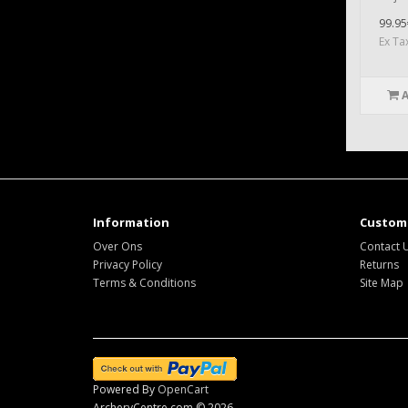
99.95
Ex Ta
Information
Custome
Over Ons
Contact 
Privacy Policy
Returns
Terms & Conditions
Site Map
Powered By
OpenCart
ArcheryCentre.com © 2026