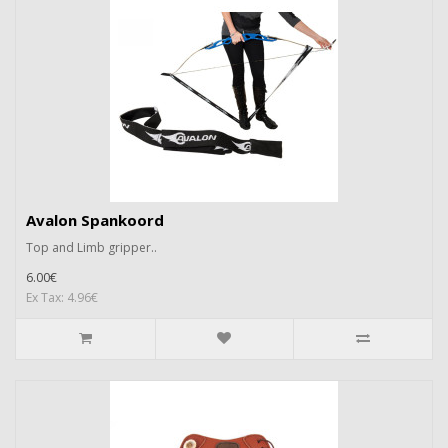
Avalon Spankoord
Top and Limb gripper..
6.00€
Ex Tax: 4.96€