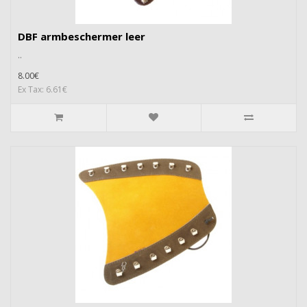
DBF armbeschermer leer
..
8.00€
Ex Tax: 6.61€