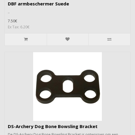
DBF armbeschermer Suede
..
7.50€
Ex Tax: 6.20€
DS-Archery Dog Bone Bowsling Bracket
De DS-Archery Dog Bone Bowsling Bracket is ontworpen om een